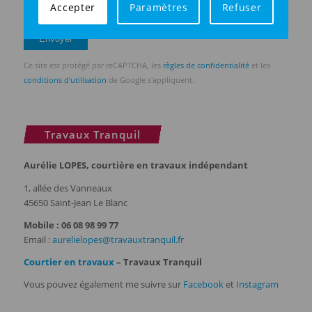
Accepter
Paramètres
Refuser
J'accepte l'utilisation de mes données
(
en savoir plus
)
Ce site est protégé par reCAPTCHA, les
règles de confidentialité
et les
conditions d'utilisation
de Google s'appliquent.
Travaux Tranquil
Aurélie LOPES, courtière en travaux indépendant
1, allée des Vanneaux
45650 Saint-Jean Le Blanc
Mobile : 06 08 98 99 77
Email :
aurelielopes@travauxtranquil.fr
Courtier en travaux
– Travaux Tranquil
Vous pouvez également me suivre sur
Facebook
et
Instagram