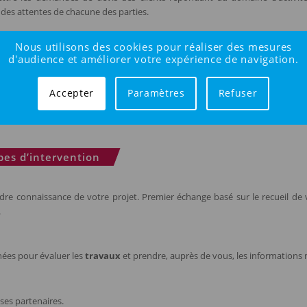
et des attentes de chacune des parties.
Nous utilisons des cookies pour réaliser des mesures
ne personne de confiance
d'audience et améliorer votre expérience de navigation.
 au client que des entreprises dûment immatriculées ou inscrites au répert
Accepter
Paramètres
Refuser
ire.
e des entreprises de
travaux
dûment assurées et d’en fournir, sur demande du 
pes d’intervention
re connaissance de votre projet. Premier échange basé sur le recueil de 
.
nées pour évaluer les
travaux
et prendre, auprès de vous, les informations n
ses partenaires.