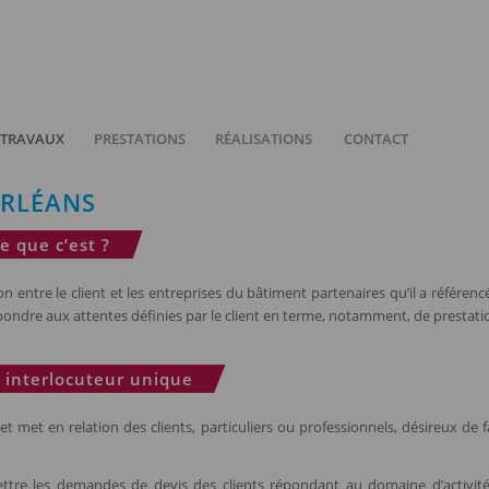
 TRAVAUX
PRESTATIONS
RÉALISATIONS
CONTACT
ORLÉANS
e que c’est ?
ion entre le client et les entreprises du bâtiment partenaires qu’il a référencé
pondre aux attentes définies par le client en terme, notamment, de prestatio
n interlocuteur unique
t met en relation des clients, particuliers ou professionnels, désireux de f
tre les demandes de devis des clients répondant au domaine d’activité