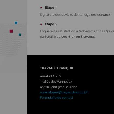
Étape 4
Signature des devis et démarrage des
travaux
.
Étape 5
Enquête de satisfaction à l’achèvement des
trav
partenaire du
courtier en travaux
.
TRAVAUX TRANQUIL
Aurélie LOPES
1, allée des Vanneaux
45650 Saint-Jean le Blanc
aurelielopes@travauxtranquil.fr
Formulaire de contact