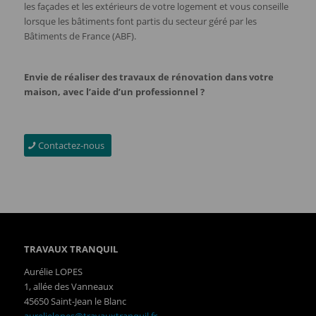
les façades et les extérieurs de votre logement et vous conseille
lorsque les bâtiments font partis du secteur géré par les
Bâtiments de France (ABF).
Envie de réaliser des travaux de rénovation dans votre
maison, avec l’aide d’un professionnel ?
Contactez-nous
TRAVAUX TRANQUIL
Aurélie LOPES
1, allée des Vanneaux
45650 Saint-Jean le Blanc
aurelielopes@travauxtranquil.fr