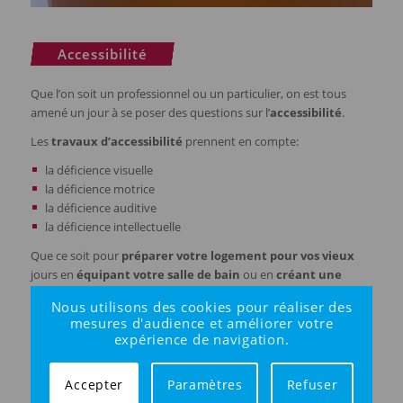
Accessibilité
Que l’on soit un professionnel ou un particulier, on est tous
amené un jour à se poser des questions sur l’
accessibilité
.
Les
travaux d’accessibilité
prennent en compte:
la déficience visuelle
la déficience motrice
la déficience auditive
la déficience intellectuelle
Que ce soit pour
préparer votre logement pour vos vieux
jours en
équipant votre salle de bain
ou en
créant une
rampe d’accès
à votre agence ou magasin,
Travaux Tranquil
Nous utilisons des cookies pour réaliser des
vous guidera dans ces démarches.
mesures d'audience et améliorer votre
expérience de navigation.
L’
accessibilité
d’une partie du bâtiment :
cheminement extérieur
Accepter
Paramètres
Refuser
stationnement des véhicules