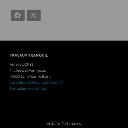
Facebook
X
TRAVAUX TRANQUIL
Aurélie LOPES
1, allée des Vanneaux
45650 Saint-Jean le Blanc
aurelielopes@travauxtranquil.fr
Formulaire de contact
Artisans Partenaires