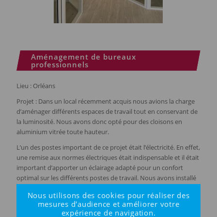
Aménagement de bureaux
professionnels
Lieu : Orléans
Projet : Dans un local récemment acquis nous avions la charge
d’aménager différents espaces de travail tout en conservant de
la luminosité. Nous avons donc opté pour des cloisons en
aluminium vitrée toute hauteur.
L’un des postes important de ce projet était l’électricité. En effet,
une remise aux normes électriques était indispensable et il était
important d’apporter un éclairage adapté pour un confort
optimal sur les différents postes de travail. Nous avons installé
un plafond suspendu pour permettre la distribution de toutes
Nous utilisons des cookies pour réaliser des
les gaines électriques.
mesures d'audience et améliorer votre
expérience de navigation.
Pour finir, afin de garantir un entretien facile nous avons choisi