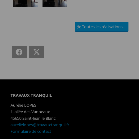
Toutes les réalisations...
Facebook
X
TRAVAUX TRANQUIL
Aurélie LOPES
1, allée des Vanneaux
45650 Saint-Jean le Blanc
aurelielopes@travauxtranquil.fr
Formulaire de contact