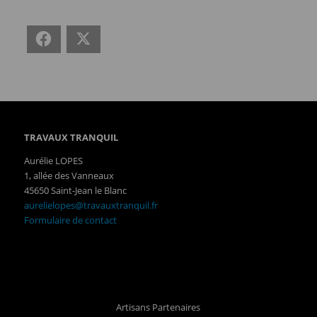
Facebook
X
TRAVAUX TRANQUIL
Aurélie LOPES
1, allée des Vanneaux
45650 Saint-Jean le Blanc
aurelielopes@travauxtranquil.fr
Formulaire de contact
Artisans Partenaires