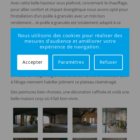
Avec cette belle hauteur sous plafond, concernant le chauffage,
pour allier confort et impact énergétique nous avons opté pour
l’installation d’un poêle à granulés avec un très bon
rendement… le poêle à granulés est totalement adapté à ce
genre de logement et apporte tous les avantages : esthétique,
Nous utilisons des cookies pour réaliser des
respectueux de l’environnement, rendement et le plaisir du
mesures d'audience et améliorer votre
feux.
expérience de navigation.
Nous avons aussi mis en valeur un mur en moellons en
positionnant judicieusement des spots pour un éclairage réussi
Accepter
Paramètres
Refuser
sur ces pierres.
Un beau carrelage de grandes tailles au RDC et un beau parquet
à l’étage viennent habiller joliment ce plateau réaménagé.
Des peintures bien choisies, une décoration raffinée et voilà une
belle maison cosy où il fait bon vivre.