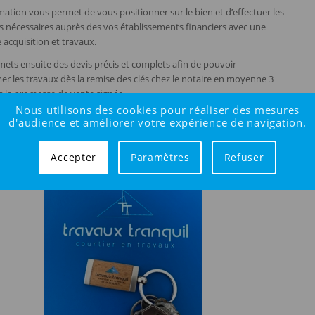
mation vous permet de vous positionner sur le bien et d’effectuer les
 nécessaires auprès des vos établissements financiers avec une
acquisition et travaux.
mets ensuite des devis précis et complets afin de pouvoir
 les travaux dès la remise des clés chez le notaire en moyenne 3
s la promesse de vente signée.
Nous utilisons des cookies pour réaliser des mesures
anquil vous conseille, aide et accompagne sur tous vos projets
d'audience et améliorer votre expérience de navigation.
r toute l’agglomération orléanaise. Une vraie garantie de qualité et
é.
Accepter
Paramètres
Refuser