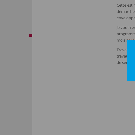
Cette esti
démarches
enveloppe 
Je vous re
programmer
mois aprè
Travaux Tr
travaux su
de sérénit